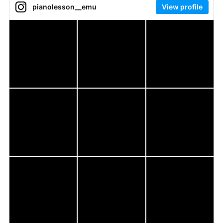
pianolesson__emu
View profile