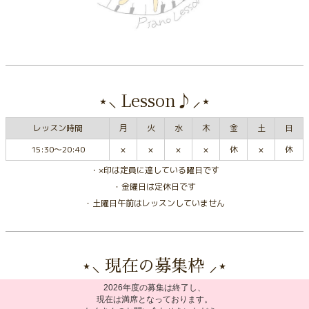
⋆⸜ Lesson♪⸝⋆
レッスン時間
月
火
水
木
金
土
日
15:30～20:40
×
×
×
×
休
×
休
・×印は定員に達している曜日です
・金曜日は定休日です
・土曜日午前はレッスンしていません
⋆⸜ 現在の募集枠 ⸝⋆
2026年度の募集は終了し、
現在は満席となっております。