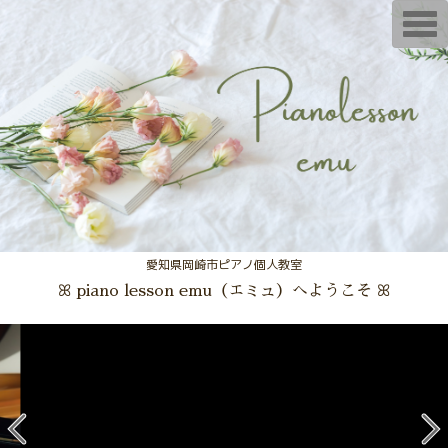
T
o
g
g
l
e
n
a
v
i
g
a
t
i
o
n
愛知県岡崎市ピアノ個人教室
ꕤ piano lesson emu（エミュ）へようこそ ꕤ